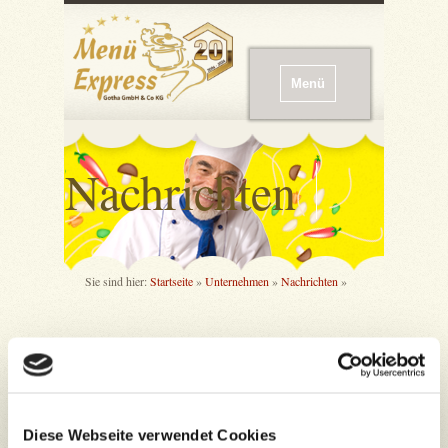
Menü
Nachrichten
Sie sind hier:
Startseite
»
Unternehmen
»
Nachrichten
»
Unser Highlight im Juni
DATUM:
07. MAI 2026
ZEIT:
12:15 UHR
Diese Webseite verwendet Cookies