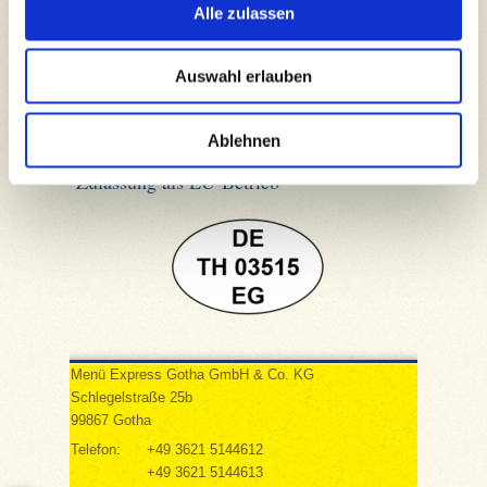
Alle zulassen
Archiv
2026
Auswahl erlauben
Mai 2026: 1 Artikel
2025
Dezember 2025: 1 Artikel
Ablehnen
Zulassung als EU-Betrieb
Menü Express Gotha GmbH & Co. KG
Schlegelstraße 25b
99867 Gotha
Telefon:
+49 3621 5144612
+49 3621 5144613